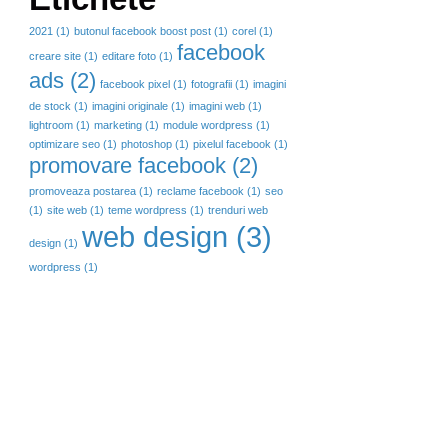
2021
(1)
butonul facebook boost post
(1)
corel
(1)
facebook
creare site
(1)
editare foto
(1)
ads
(2)
facebook pixel
(1)
fotografii
(1)
imagini
de stock
(1)
imagini originale
(1)
imagini web
(1)
lightroom
(1)
marketing
(1)
module wordpress
(1)
optimizare seo
(1)
photoshop
(1)
pixelul facebook
(1)
promovare facebook
(2)
promoveaza postarea
(1)
reclame facebook
(1)
seo
(1)
site web
(1)
teme wordpress
(1)
trenduri web
web design
(3)
design
(1)
wordpress
(1)