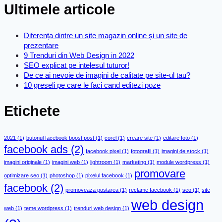
Ultimele articole
Diferența dintre un site magazin online și un site de
prezentare
9 Trenduri din Web Design in 2022
SEO explicat pe intelesul tuturor!
De ce ai nevoie de imagini de calitate pe site-ul tau?
10 greseli pe care le faci cand editezi poze
Etichete
2021
(1)
butonul facebook boost post
(1)
corel
(1)
creare site
(1)
editare foto
(1)
facebook ads
(2)
facebook pixel
(1)
fotografii
(1)
imagini de stock
(1)
imagini originale
(1)
imagini web
(1)
lightroom
(1)
marketing
(1)
module wordpress
(1)
promovare
optimizare seo
(1)
photoshop
(1)
pixelul facebook
(1)
facebook
(2)
promoveaza postarea
(1)
reclame facebook
(1)
seo
(1)
site
web design
web
(1)
teme wordpress
(1)
trenduri web design
(1)