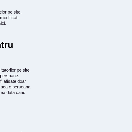
lor pe site,
 modificati
ici.
ntru
atorilor pe site,
 persoane.
fi afisate doar
: Daca o persoana
area data cand