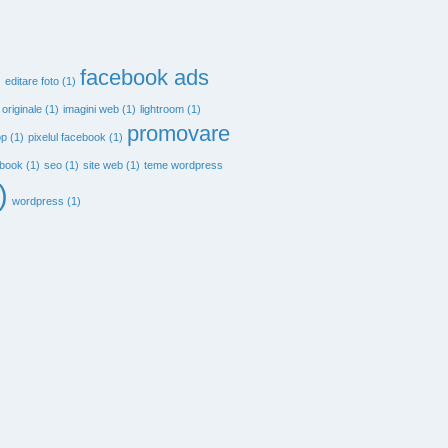
facebook ads
)
editare foto
(1)
 originale
(1)
imagini web
(1)
lightroom
(1)
promovare
op
(1)
pixelul facebook
(1)
ebook
(1)
seo
(1)
site web
(1)
teme wordpress
)
wordpress
(1)