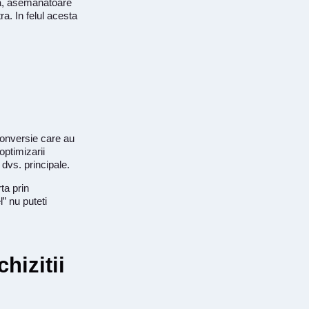
ara, asemanatoare
a. In felul acesta
conversie care au
optimizarii
dvs. principale.
ta prin
” nu puteti
hizitii