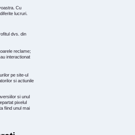
voastra. Cu
iferite lucruri.
ofitul dvs. din
itoarele reclame;
au interactionat
ilor pe site-ul
rilor si actiunile
versiilor si unul
epartat pixelul
a fiind unul mai