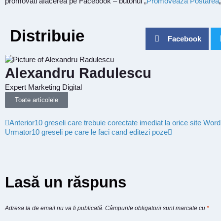
promovati afacerea pe Facebook – butonul „
Promoveaza Postarea
Distribuie
Facebook
Alexandru Radulescu
Expert Marketing Digital
Toate articolele
Anterior
10 greseli care trebuie corectate imediat la orice site Wor
Urmator
10 greseli pe care le faci cand editezi poze
Lasă un răspuns
Adresa ta de email nu va fi publicată.
Câmpurile obligatorii sunt marcate cu
*