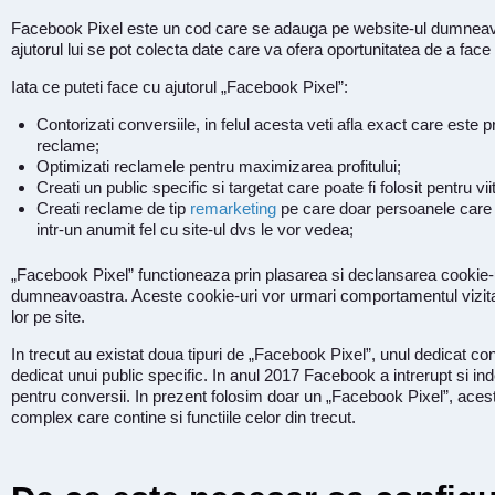
Facebook Pixel este un cod care se adauga pe website-ul dumnea
ajutorul lui se pot colecta date care va ofera oportunitatea de a face d
Iata ce puteti face cu ajutorul „Facebook Pixel”:
Contorizati conversiile, in felul acesta veti afla exact care este pr
reclame;
Optimizati reclamele pentru maximizarea profitului;
Creati un public specific si targetat care poate fi folosit pentru vi
Creati reclame de tip
remarketing
pe care doar persoanele care 
intr-un anumit fel cu site-ul dvs le vor vedea;
„Facebook Pixel” functioneaza prin plasarea si declansarea cookie-ur
dumneavoastra. Aceste cookie-uri vor urmari comportamentul vizitato
lor pe site.
In trecut au existat doua tipuri de „Facebook Pixel”, unul dedicat con
dedicat unui public specific. In anul 2017 Facebook a intrerupt si ind
pentru conversii. In prezent folosim doar un „Facebook Pixel”, acest
complex care contine si functiile celor din trecut.