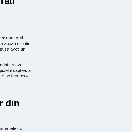
rati
 reclame mai
mizeaza clientii
ta sa aveti un
ndat sa aveti
 pixelul capteaza
lame pe facebook
r din
ersoanele cu