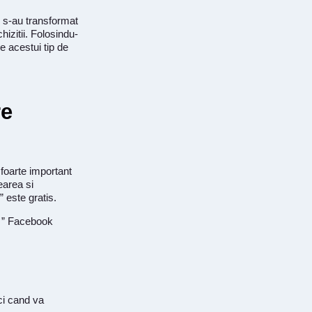
e s-au transformat
hizitii. Folosindu-
e acestui tip de
re
foarte important
earea si
 este gratis.
pe ” Facebook
ci cand va