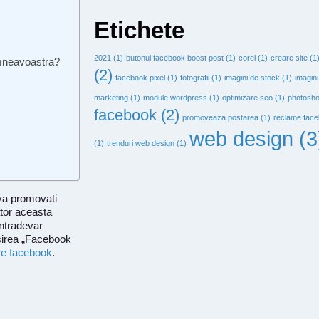
Etichete
2021
(1)
butonul facebook boost post
(1)
corel
(1)
creare site
(1
umneavoastra?
(2)
facebook pixel
(1)
fotografii
(1)
imagini de stock
(1)
imagini
marketing
(1)
module wordpress
(1)
optimizare seo
(1)
photosh
facebook
(2)
promoveaza postarea
(1)
reclame fac
web design
(3
(1)
trenduri web design
(1)
 va promovati
tor aceasta
intradevar
osirea „Facebook
e facebook
.